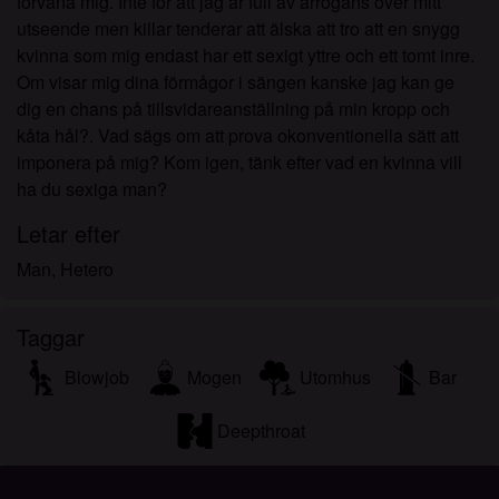
förvåna mig. Inte för att jag är full av arrogans över mitt
utseende men killar tenderar att älska att tro att en snygg
kvinna som mig endast har ett sexigt yttre och ett tomt inre.
Om visar mig dina förmågor i sängen kanske jag kan ge
dig en chans på tillsvidareanställning på min kropp och
kåta hål?. Vad sägs om att prova okonventionella sätt att
imponera på mig? Kom igen, tänk efter vad en kvinna vill
ha du sexiga man?
Letar efter
Man, Hetero
Taggar
Blowjob
Mogen
Utomhus
Bar
Deepthroat