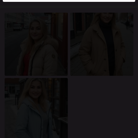
mellan dessa användare, besök
FAQ
.
Du intygar att följande fakta är korrekta:
Jag godkänner att denna webbplats får använda
cookies och liknande tekniker för analys- och
reklamändamål.
Jag är minst 18 år gammal och har nått
åldersgränsen för samtycke i min hemvist.
Jag kommer inte att distribuera något material från
knullade.se.
Jag kommer inte att tillåta minderåriga att få tillgång
till knullade.se eller något material som finns i det.
Allt material jag ser eller laddar ner från knullade.se
är för min personliga användning och jag kommer
inte att visa det för en minderårig.
Jag kontaktades inte av leverantörerna av detta
material, och jag väljer frivilligt att se eller ladda ner
det.