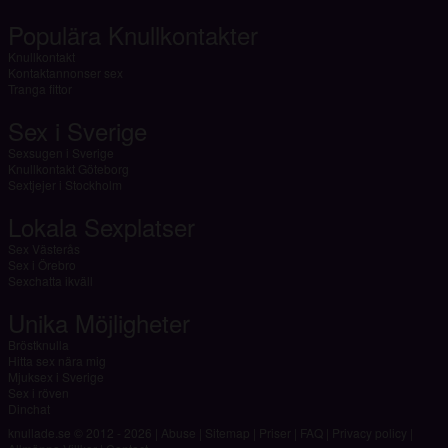
Populära Knullkontakter
Knullkontakt
Kontaktannonser sex
Tranga fittor
Sex i Sverige
Sexsugen i Sverige
Knullkontakt Göteborg
Sextjejer i Stockholm
Lokala Sexplatser
Sex Västerås
Sex i Örebro
Sexchatta ikväll
Unika Möjligheter
Bröstknulla
Hitta sex nära mig
Mjuksex i Sverige
Sex i röven
Dinchat
knullade.se © 2012 - 2026
|
Abuse
|
Sitemap
|
Priser
|
FAQ
|
Privacy policy
|