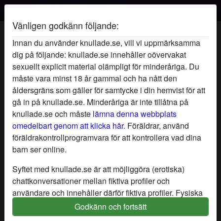
Vänligen godkänn följande:
Exmodellen's profil
Innan du använder knullade.se, vill vi uppmärksamma
dig på följande: knullade.se innehåller oövervakat
sexuellt explicit material olämpligt för minderåriga. Du
måste vara minst 18 år gammal och ha nått den
åldersgräns som gäller för samtycke i din hemvist för att
gå in på knullade.se. Minderåriga är inte tillåtna på
knullade.se och måste
lämna denna webbplats
omedelbart genom att klicka här.
Föräldrar, använd
föräldrakontrollprogramvara för att kontrollera vad dina
barn ser online.
Syftet med knullade.se är att möjliggöra (erotiska)
chattkonversationer mellan fiktiva profiler och
användare och innehåller därför fiktiva profiler. Fysiska
möten är inte möjliga med dessa fiktiva profiler. Riktiga
Godkänn och fortsätt
star
chat
Lägg till
Chatta nu
användare finns också på webbplatsen. För att skilja