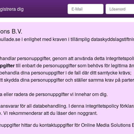
istrera dig
ions B.V.
ullade.se i enlighet med kraven i tillämplig dataskyddslagstift
handlar personuppgifter, genom att använda detta integritetspo
pgifter
till enbart de personuppgifter som behövs för legitima ä
 behandla dina personuppgifter i de fall där ditt samtycke krävs;
att skydda dina personuppgifter och ställer samma krav på parte
 rätta eller radera de personuppgifter vi innehar om dig.
svarar för all databehandling. I denna integritetspolicy förklara
e. Vi rekommenderar att du läser den noggrant.
gifter hittar du kontaktuppgifter för Online Media Solutions B.V