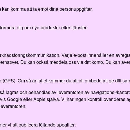
 kan komma att ta emot dina personuppgifter.
ormera dig om nya produkter eller tjänster:
knadsföringskommunikation. Varje e-post innehåller en avregis
ternativet. Du kan också meddela oss via ditt konto. Du kan äve
 (GPS). Om så är fallet kommer du att bli ombedd att ge ditt sam
kså lagras och behandlas av leverantören av navigations-/kar
s Google eller Apple själva. Vi har ingen kontroll över deras 
 leverantören.
r vi att publicera följande uppgifter: