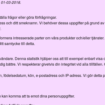
n 01-03-2018.
lla frågor eller göra förfrågningar.
ss och ditt smeknamn. Vi behöver dessa uppgifter på grund av v
.
informera intresserade parter om våra produkter och/eller tjänste
tt samtycke till detta.
ändare. Denna statistik hjälper oss att till exempel enbart visa d
bättre. Vi respekterar givetvis din integritet vid alla tillfällen. O
 födelsedatum, kön, e-postadress och IP-adress. Vi gör detta på
 kan komma att ta emot dina personuppgifter.