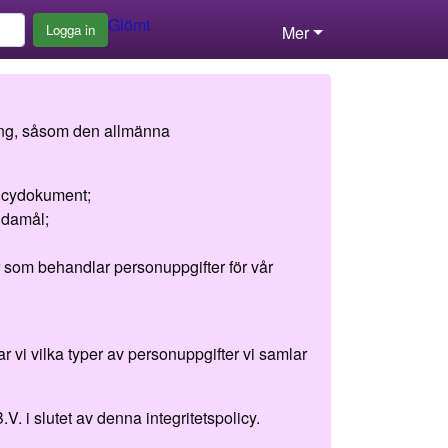
Glömt
Logga in
Mer
ning, såsom den allmänna
licydokument;
ndamål;
r som behandlar personuppgifter för vår
r vi vilka typer av personuppgifter vi samlar
. i slutet av denna integritetspolicy.