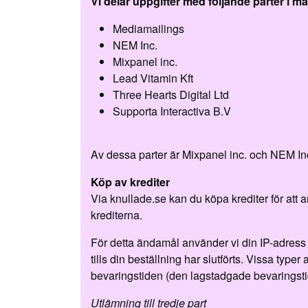
Vi delar uppgifter med följande parter i m
Mediamailings
NEM Inc.
Mixpanel inc.
Lead Vitamin Kft
Three Hearts Digital Ltd
Supporta Interactiva B.V
Av dessa parter är Mixpanel inc. och NEM In
Köp av krediter
Via knullade.se kan du köpa krediter för att 
krediterna.
För detta ändamål använder vi din IP-adress 
tills din beställning har slutförts. Vissa ty
bevaringstiden (den lagstadgade bevaringsti
Utlämning till tredje part