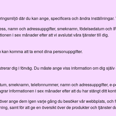
eringsmiljö där du kan ange, specificera och ändra inställningar. 
ress, namn och adressuppgifter, smeknamn, födelsedatum och IP
onen i sex månader efter att vi avslutat våra tjänster till dig.
 kan komma att ta emot dina personuppgifter.
gistrerar dig i förväg. Du måste ange viss information om dig sjä
datum, smeknamn, telefonnummer, namn och adressuppgifter, e-p
agrar informationen i sex månader efter att du har stängt ditt kont
behöver ange dem igen varje gång du besöker vår webbplats, och 
ing, samt för att ge en översikt över de produkter och tjänster d