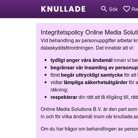
search
favorite_border
Sök
Reg
Integritetspolicy Online Media Solut
Vid behandling av personuppgifter arbetar kn
dataskyddsförordningen. Det innebär att vi:
tydligt anger våra ändamål
innan vi be
begränsar vår insamling av personup
först
begär uttryckligt samtycke
för att
vidtar
lämpliga säkerhetsåtgärder
för 
räkning;
respekterar
din rätt att få tillgång till,
Online Media Solutions B.V. är den part som an
in och för vilka ändamål inom vår knullade.s
Om du har frågor om behandlingen av personupp