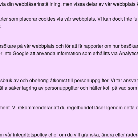
a din webbläsarinställning, men vissa delar av vår webbplats ka
er som placerar cookies via vår webbplats. Vi kan dock inte full
.
esökare på vår webbplats och för att få rapporter om hur besök
r inte Google att använda information som erhållits via Analytics
ssbruk av och obehörig åtkomst till personuppgifter. Vi tar ansva
älla säker lagring av personuppgifter och håller koll på vad som 
kument. Vi rekommenderar att du regelbundet läser igenom detta 
r
 vår integritetspolicy eller om du vill granska, ändra eller rade