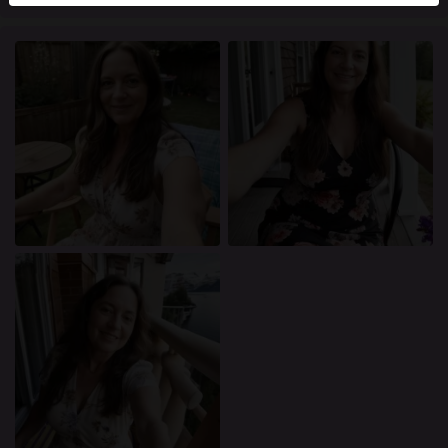
mellan dessa användare, besök
FAQ
.
Du intygar att följande fakta är korrekta:
Jag godkänner att denna webbplats får använda
cookies och liknande tekniker för analys- och
reklamändamål.
Jag är minst 18 år gammal och har nått
åldersgränsen för samtycke i min hemvist.
Jag kommer inte att distribuera något material från
knullade.se.
Jag kommer inte att tillåta minderåriga att få tillgång
till knullade.se eller något material som finns i det.
Allt material jag ser eller laddar ner från knullade.se
är för min personliga användning och jag kommer
inte att visa det för en minderårig.
Jag kontaktades inte av leverantörerna av detta
material, och jag väljer frivilligt att se eller ladda ner
det.