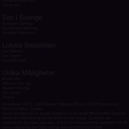
Kontaktannonser sex
Tranga fittor
Sex i Sverige
Sexsugen i Sverige
Knullkontakt Göteborg
Sextjejer i Stockholm
Lokala Sexplatser
Sex Västerås
Sex i Örebro
Sexchatta ikväll
Unika Möjligheter
Bröstknulla
Hitta sex nära mig
Mjuksex i Sverige
Sex i röven
Dinchat
knullade.se © 2012 - 2026
|
Abuse
|
Sitemap
|
Priser
|
FAQ
|
Privacy policy
|
Allmänna Villkor
|
Contact
Denna webbplats är en erotisk chattjänst och använder fiktiva profiler. Dessa är
endast för underhållning, fysiska möten är inte möjliga. Du betalar per
meddelande. Du måste vara över 18 år för att använda denna webbplats. För att
kunna erbjuda dig den bästa möjliga servicen behandlar vi dina