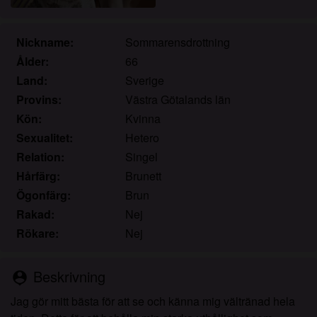
Jag erkänner att knullade.se inkluderar
fantasiprofiler skapade och driftade av webbplatsen
som kan kommunicera med mig i marknadsförings-
Nickname:
Sommarensdrottning
och andra syften.
Ålder:
66
Jag erkänner att personer som visas på bilder på
Land:
Sverige
landningssidan eller i fantasiprofiler kanske inte är
Provins:
Västra Götalands län
faktiska medlemmar av knullade.se och att vissa
Kön:
Kvinna
data tillhandahålls endast för illustrativa syften.
Sexualitet:
Hetero
Jag erkänner att knullade.se inte undersöker
Relation:
Singel
bakgrunden hos sina medlemmar och att
webbplatsen inte på annat sätt försöker verifiera
Hårfärg:
Brunett
riktigheten i uttalanden från sina medlemmar.
Ögonfärg:
Brun
Rakad:
Nej
Rökare:
Nej
Beskrivning
person_pin
Jag gör mitt bästa för att se och känna mig vältränad hela