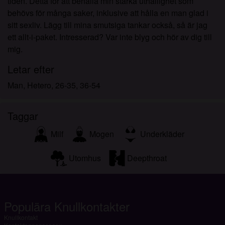
tiden. Detta för att behålla min starka uthållighet som
behövs för många saker, inklusive att hålla en man glad i
sitt sexliv. Lägg till mina smutsiga tankar också, så är jag
ett allt-i-paket. Intresserad? Var inte blyg och hör av dig till
mig.
Letar efter
Man, Hetero, 26-35, 36-54
Taggar
Milf
Mogen
Underkläder
Utomhus
Deepthroat
Populära Knullkontakter
Knullkontakt