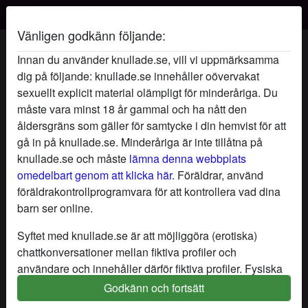
Vänligen godkänn följande:
Sommarensdrottning's profil
Innan du använder knullade.se, vill vi uppmärksamma
dig på följande: knullade.se innehåller oövervakat
sexuellt explicit material olämpligt för minderåriga. Du
måste vara minst 18 år gammal och ha nått den
åldersgräns som gäller för samtycke i din hemvist för att
gå in på knullade.se. Minderåriga är inte tillåtna på
knullade.se och måste
lämna denna webbplats
omedelbart genom att klicka här.
Föräldrar, använd
föräldrakontrollprogramvara för att kontrollera vad dina
barn ser online.
Syftet med knullade.se är att möjliggöra (erotiska)
chattkonversationer mellan fiktiva profiler och
användare och innehåller därför fiktiva profiler. Fysiska
möten är inte möjliga med dessa fiktiva profiler. Riktiga
Godkänn och fortsätt
star
chat
Lägg till
Chatta nu
användare finns också på webbplatsen. För att skilja