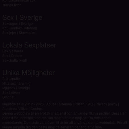
Kontaktannonser sex
Tranga fittor
Sex i Sverige
Sexsugen i Sverige
Knullkontakt Göteborg
Sextjejer i Stockholm
Lokala Sexplatser
Sex Västerås
Sex i Örebro
Sexchatta ikväll
Unika Möjligheter
Bröstknulla
Hitta sex nära mig
Mjuksex i Sverige
Sex i röven
Dinchat
knullade.se © 2012 - 2026
|
Abuse
|
Sitemap
|
Priser
|
FAQ
|
Privacy policy
|
Allmänna Villkor
|
Contact
Denna webbplats är en erotisk chattjänst och använder fiktiva profiler. Dessa är
endast för underhållning, fysiska möten är inte möjliga. Du betalar per
meddelande. Du måste vara över 18 år för att använda denna webbplats. För att
kunna erbjuda dig den bästa möjliga servicen behandlar vi dina