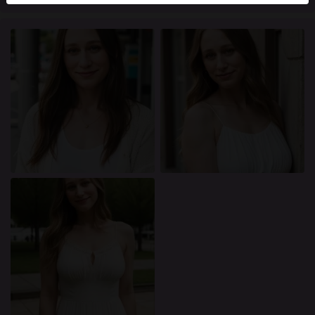
mellan dessa användare, besök
FAQ
.
Du intygar att följande fakta är korrekta:
Jag godkänner att denna webbplats får använda
cookies och liknande tekniker för analys- och
reklamändamål.
Jag är minst 18 år gammal och har nått
åldersgränsen för samtycke i min hemvist.
Jag kommer inte att distribuera något material från
knullade.se.
Jag kommer inte att tillåta minderåriga att få tillgång
till knullade.se eller något material som finns i det.
Allt material jag ser eller laddar ner från knullade.se
är för min personliga användning och jag kommer
inte att visa det för en minderårig.
Jag kontaktades inte av leverantörerna av detta
material, och jag väljer frivilligt att se eller ladda ner
det.