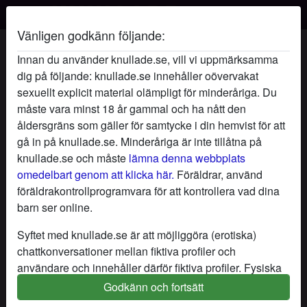
Vänligen godkänn följande:
MystiskÄngel's profil
Innan du använder knullade.se, vill vi uppmärksamma
dig på följande: knullade.se innehåller oövervakat
sexuellt explicit material olämpligt för minderåriga. Du
måste vara minst 18 år gammal och ha nått den
åldersgräns som gäller för samtycke i din hemvist för att
gå in på knullade.se. Minderåriga är inte tillåtna på
knullade.se och måste
lämna denna webbplats
omedelbart genom att klicka här.
Föräldrar, använd
föräldrakontrollprogramvara för att kontrollera vad dina
barn ser online.
Syftet med knullade.se är att möjliggöra (erotiska)
chattkonversationer mellan fiktiva profiler och
användare och innehåller därför fiktiva profiler. Fysiska
möten är inte möjliga med dessa fiktiva profiler. Riktiga
Godkänn och fortsätt
star
chat
Lägg till
Chatta nu
användare finns också på webbplatsen. För att skilja