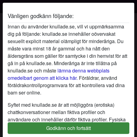
Vänligen godkänn följande:
HjärteÄngel's profil
Innan du använder knullade.se, vill vi uppmärksamma
dig på följande: knullade.se innehåller oövervakat
sexuellt explicit material olämpligt för minderåriga. Du
måste vara minst 18 år gammal och ha nått den
åldersgräns som gäller för samtycke i din hemvist för att
gå in på knullade.se. Minderåriga är inte tillåtna på
knullade.se och måste
lämna denna webbplats
omedelbart genom att klicka här.
Föräldrar, använd
föräldrakontrollprogramvara för att kontrollera vad dina
barn ser online.
Syftet med knullade.se är att möjliggöra (erotiska)
chattkonversationer mellan fiktiva profiler och
användare och innehåller därför fiktiva profiler. Fysiska
möten är inte möjliga med dessa fiktiva profiler. Riktiga
Godkänn och fortsätt
star
chat
Lägg till
Chatta nu
användare finns också på webbplatsen. För att skilja