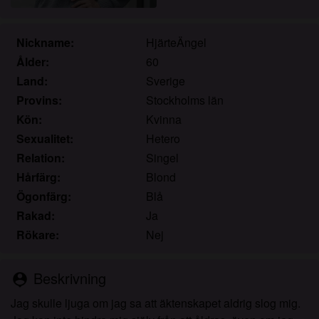
Jag erkänner att knullade.se inkluderar
fantasiprofiler skapade och driftade av webbplatsen
som kan kommunicera med mig i marknadsförings-
Nickname:
HjärteÄngel
och andra syften.
Ålder:
60
Jag erkänner att personer som visas på bilder på
Land:
Sverige
landningssidan eller i fantasiprofiler kanske inte är
Provins:
Stockholms län
faktiska medlemmar av knullade.se och att vissa
Kön:
Kvinna
data tillhandahålls endast för illustrativa syften.
Sexualitet:
Hetero
Jag erkänner att knullade.se inte undersöker
Relation:
Singel
bakgrunden hos sina medlemmar och att
webbplatsen inte på annat sätt försöker verifiera
Hårfärg:
Blond
riktigheten i uttalanden från sina medlemmar.
Ögonfärg:
Blå
Rakad:
Ja
Rökare:
Nej
Beskrivning
person_pin
Jag skulle ljuga om jag sa att äktenskapet aldrig slog mig.