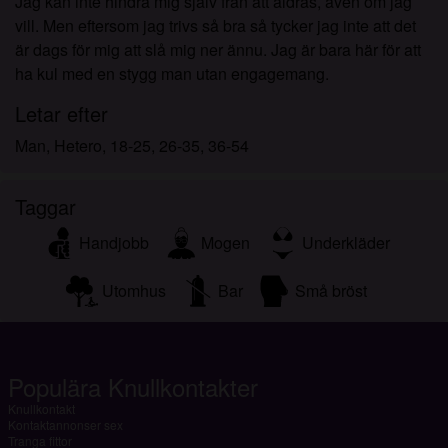
Jag kan inte hindra mig själv från att åldras, även om jag
vill. Men eftersom jag trivs så bra så tycker jag inte att det
är dags för mig att slå mig ner ännu. Jag är bara här för att
ha kul med en stygg man utan engagemang.
Letar efter
Man, Hetero, 18-25, 26-35, 36-54
Taggar
Handjobb
Mogen
Underkläder
Utomhus
Bar
Små bröst
Populära Knullkontakter
Knullkontakt
Kontaktannonser sex
Tranga fittor