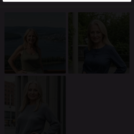
mellan dessa användare, besök
FAQ
.
Du intygar att följande fakta är korrekta:
Jag godkänner att denna webbplats får använda
cookies och liknande tekniker för analys- och
reklamändamål.
Jag är minst 18 år gammal och har nått
åldersgränsen för samtycke i min hemvist.
Jag kommer inte att distribuera något material från
knullade.se.
Jag kommer inte att tillåta minderåriga att få tillgång
till knullade.se eller något material som finns i det.
Allt material jag ser eller laddar ner från knullade.se
är för min personliga användning och jag kommer
inte att visa det för en minderårig.
Jag kontaktades inte av leverantörerna av detta
material, och jag väljer frivilligt att se eller ladda ner
det.