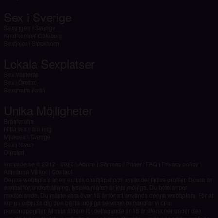
Sex i Sverige
Sexsugen i Sverige
Knullkontakt Göteborg
Sextjejer i Stockholm
Lokala Sexplatser
Sex Västerås
Sex i Örebro
Sexchatta ikväll
Unika Möjligheter
Bröstknulla
Hitta sex nära mig
Mjuksex i Sverige
Sex i röven
Dinchat
knullade.se © 2012 - 2026
|
Abuse
|
Sitemap
|
Priser
|
FAQ
|
Privacy policy
|
Allmänna Villkor
|
Contact
Denna webbplats är en erotisk chattjänst och använder fiktiva profiler. Dessa är
endast för underhållning, fysiska möten är inte möjliga. Du betalar per
meddelande. Du måste vara över 18 år för att använda denna webbplats. För att
kunna erbjuda dig den bästa möjliga servicen behandlar vi dina
personuppgifter. Minsta åldern för deltagande är 18 år. Personer under den