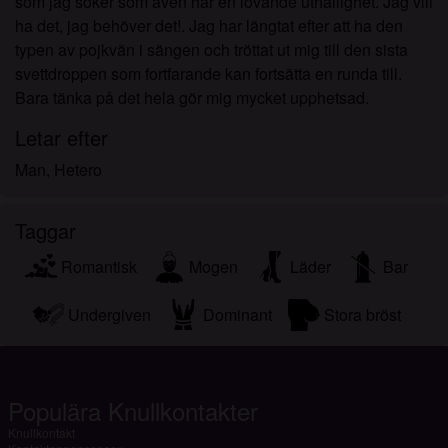
som jag söker som även har en lovande uthållighet. Jag vill
ha det, jag behöver det!. Jag har längtat efter att ha den
typen av pojkvän i sängen och tröttat ut mig till den sista
svettdroppen som fortfarande kan fortsätta en runda till.
Bara tänka på det hela gör mig mycket upphetsad.
Letar efter
Man, Hetero
Taggar
Romantisk
Mogen
Läder
Bar
Undergiven
Dominant
Stora bröst
Populära Knullkontakter
Knullkontakt