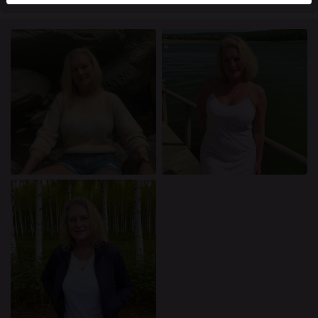
mellan dessa användare, besök
FAQ
.
Du intygar att följande fakta är korrekta:
Jag godkänner att denna webbplats får använda
cookies och liknande tekniker för analys- och
reklamändamål.
Jag är minst 18 år gammal och har nått
åldersgränsen för samtycke i min hemvist.
Jag kommer inte att distribuera något material från
knullade.se.
Jag kommer inte att tillåta minderåriga att få tillgång
till knullade.se eller något material som finns i det.
Allt material jag ser eller laddar ner från knullade.se
är för min personliga användning och jag kommer
inte att visa det för en minderårig.
Jag kontaktades inte av leverantörerna av detta
material, och jag väljer frivilligt att se eller ladda ner
det.