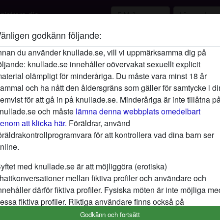
istrera dig
änligen godkänn följande:
Beskrivning
person_pin
nnan du använder knullade.se, vill vi uppmärksamma dig på
öljande: knullade.se innehåller oövervakat sexuellt explicit
Att vistas i bekvämligheterna i mitt hem ä
aterial olämpligt för minderåriga. Du måste vara minst 18 år
speciellt att se till att det finns sköna stä
ammal och ha nått den åldersgräns som gäller för samtycke i di
god bok. Du kanske undrar varför det är så?
emvist för att gå in på knullade.se. Minderåriga är inte tillåtna p
och leka med min fitta och kåta bröst. Ef
nullade.se och måste
lämna denna webbplats omedelbart
jag bara använda fingrarna för att lindra mi
enom att klicka här.
Föräldrar, använd
jobbet?
öräldrakontrollprogramvara för att kontrollera vad dina barn ser
Letar efter
nline.
Man, Hetero, 18-25, 26-35, 36-54
yftet med knullade.se är att möjliggöra (erotiska)
hattkonversationer mellan fiktiva profiler och användare och
nnehåller därför fiktiva profiler. Fysiska möten är inte möjliga me
Taggar
essa fiktiva profiler. Riktiga användare finns också på
Rollspel
Sexleksaker
ebbplatsen. För att skilja mellan dessa användare, besök
FAQ
.
Godkänn och fortsätt