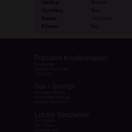
Hårfärg:
Brunett
Ögonfärg:
Brun
Rakad:
Vid behov
Rökare:
Nej
Populära Knullkontakter
Knullkontakt
Kontaktannonser sex
Tranga fittor
Sex i Sverige
Sexsugen i Sverige
Knullkontakt Göteborg
Sextjejer i Stockholm
Lokala Sexplatser
Sex Västerås
Sex i Örebro
Sexchatta ikväll