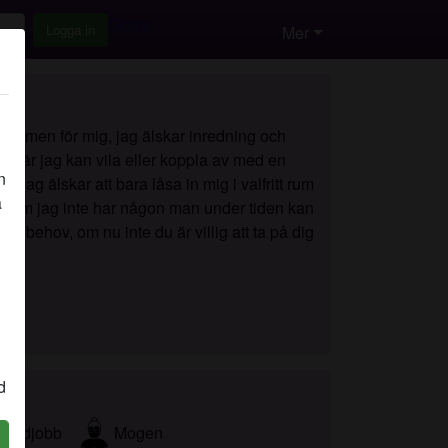
Glömt
Logga in
Mer
r normen för mig, jag älskar inredning och
llen där jag kan vila eller koppla av med en
n
 Jag älskar att bara låsa in mig i valfritt rum
å
tersom jag inte har någon man under tiden kan
na behov, om nu inte du är villig att ta på dig
d
Handjobb
Mogen