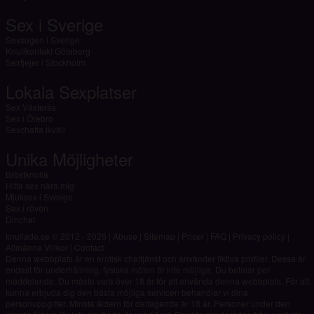
Sex i Sverige
Sexsugen i Sverige
Knullkontakt Göteborg
Sextjejer i Stockholm
Lokala Sexplatser
Sex Västerås
Sex i Örebro
Sexchatta ikväll
Unika Möjligheter
Bröstknulla
Hitta sex nära mig
Mjuksex i Sverige
Sex i röven
Dinchat
knullade.se © 2012 - 2026
|
Abuse
|
Sitemap
|
Priser
|
FAQ
|
Privacy policy
|
Allmänna Villkor
|
Contact
Denna webbplats är en erotisk chattjänst och använder fiktiva profiler. Dessa är
endast för underhållning, fysiska möten är inte möjliga. Du betalar per
meddelande. Du måste vara över 18 år för att använda denna webbplats. För att
kunna erbjuda dig den bästa möjliga servicen behandlar vi dina
personuppgifter. Minsta åldern för deltagande är 18 år. Personer under den