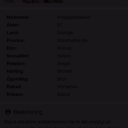
Jag erkänner att knullade.se inkluderar
fantasiprofiler skapade och driftade av webbplatsen
som kan kommunicera med mig i marknadsförings-
Nickname:
Knappastoskuld
och andra syften.
Ålder:
57
Jag erkänner att personer som visas på bilder på
Land:
Sverige
landningssidan eller i fantasiprofiler kanske inte är
Provins:
Stockholms län
faktiska medlemmar av knullade.se och att vissa
Kön:
Kvinna
data tillhandahålls endast för illustrativa syften.
Sexualitet:
Hetero
Jag erkänner att knullade.se inte undersöker
Relation:
Singel
bakgrunden hos sina medlemmar och att
webbplatsen inte på annat sätt försöker verifiera
Hårfärg:
Brunett
riktigheten i uttalanden från sina medlemmar.
Ögonfärg:
Brun
Rakad:
Vid behov
Rökare:
Ibland
Beskrivning
person_pin
Bland det större antalet kvinnor här är det omöjligt att