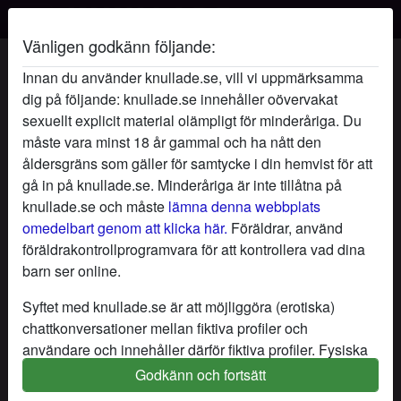
Vänligen godkänn följande:
Knappastoskuld's profil
Innan du använder knullade.se, vill vi uppmärksamma
dig på följande: knullade.se innehåller oövervakat
sexuellt explicit material olämpligt för minderåriga. Du
måste vara minst 18 år gammal och ha nått den
åldersgräns som gäller för samtycke i din hemvist för att
gå in på knullade.se. Minderåriga är inte tillåtna på
knullade.se och måste
lämna denna webbplats
omedelbart genom att klicka här.
Föräldrar, använd
föräldrakontrollprogramvara för att kontrollera vad dina
barn ser online.
Syftet med knullade.se är att möjliggöra (erotiska)
chattkonversationer mellan fiktiva profiler och
användare och innehåller därför fiktiva profiler. Fysiska
möten är inte möjliga med dessa fiktiva profiler. Riktiga
Godkänn och fortsätt
star
chat
Lägg till
Chatta nu
användare finns också på webbplatsen. För att skilja