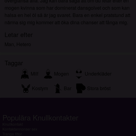
överglänsa alla. Jag kan bara säga att om du letar efter en
mogen kvinna som har dominerat dansgolvet och som kan
halsa en hel öl så är jag svaret. Bara en enkel pratstund att
närma sig mig kommer att öka dina chanser att fånga mig.
Letar efter
Man, Hetero
Taggar
Milf
Mogen
Underkläder
Kostym
Bar
Stora bröst
Populära Knullkontakter
Knullkontakt
Kontaktannonser sex
Tranga fittor