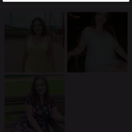
mellan dessa användare, besök
FAQ
.
Du intygar att följande fakta är korrekta:
Jag godkänner att denna webbplats får använda
cookies och liknande tekniker för analys- och
reklamändamål.
Jag är minst 18 år gammal och har nått
åldersgränsen för samtycke i min hemvist.
Jag kommer inte att distribuera något material från
knullade.se.
Jag kommer inte att tillåta minderåriga att få tillgång
till knullade.se eller något material som finns i det.
Allt material jag ser eller laddar ner från knullade.se
är för min personliga användning och jag kommer
inte att visa det för en minderårig.
Jag kontaktades inte av leverantörerna av detta
material, och jag väljer frivilligt att se eller ladda ner
det.