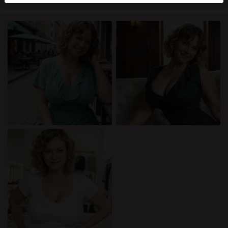
mellan dessa användare, besök
FAQ
.
Du intygar att följande fakta är korrekta:
Jag godkänner att denna webbplats får använda
cookies och liknande tekniker för analys- och
reklamändamål.
Jag är minst 18 år gammal och har nått
åldersgränsen för samtycke i min hemvist.
Jag kommer inte att distribuera något material från
knullade.se.
Jag kommer inte att tillåta minderåriga att få tillgång
till knullade.se eller något material som finns i det.
Allt material jag ser eller laddar ner från knullade.se
är för min personliga användning och jag kommer
inte att visa det för en minderårig.
Jag kontaktades inte av leverantörerna av detta
material, och jag väljer frivilligt att se eller ladda ner
det.