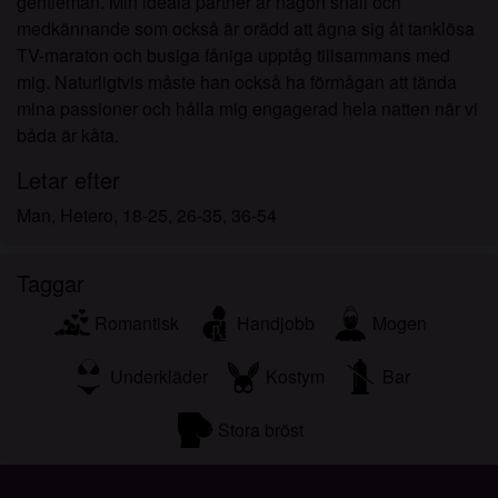
gentleman. Min ideala partner är någon snäll och
medkännande som också är orädd att ägna sig åt tanklösa
TV-maraton och busiga fåniga upptåg tillsammans med
mig. Naturligtvis måste han också ha förmågan att tända
mina passioner och hålla mig engagerad hela natten när vi
båda är kåta.
Letar efter
Man, Hetero, 18-25, 26-35, 36-54
Taggar
Romantisk
Handjobb
Mogen
Underkläder
Kostym
Bar
Stora bröst