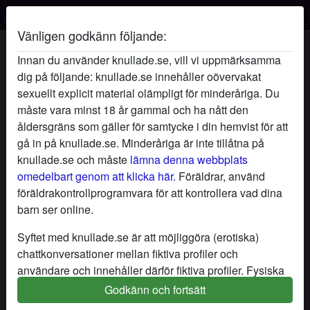
Vänligen godkänn följande:
HannaStorbyst's profil
Innan du använder knullade.se, vill vi uppmärksamma
dig på följande: knullade.se innehåller oövervakat
sexuellt explicit material olämpligt för minderåriga. Du
måste vara minst 18 år gammal och ha nått den
åldersgräns som gäller för samtycke i din hemvist för att
gå in på knullade.se. Minderåriga är inte tillåtna på
knullade.se och måste
lämna denna webbplats
omedelbart genom att klicka här.
Föräldrar, använd
föräldrakontrollprogramvara för att kontrollera vad dina
barn ser online.
Syftet med knullade.se är att möjliggöra (erotiska)
chattkonversationer mellan fiktiva profiler och
användare och innehåller därför fiktiva profiler. Fysiska
möten är inte möjliga med dessa fiktiva profiler. Riktiga
Godkänn och fortsätt
star
chat
Lägg till
Chatta nu
användare finns också på webbplatsen. För att skilja