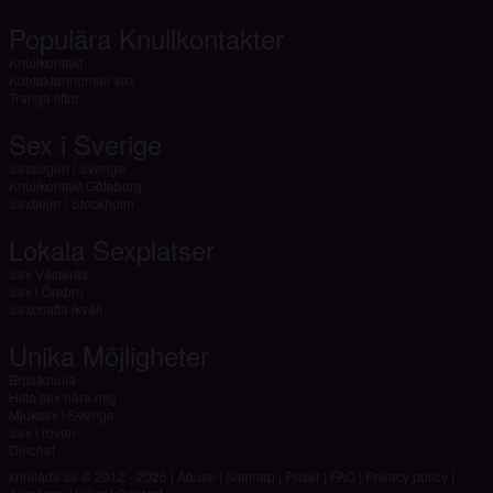
Populära Knullkontakter
Knullkontakt
Kontaktannonser sex
Tranga fittor
Sex i Sverige
Sexsugen i Sverige
Knullkontakt Göteborg
Sextjejer i Stockholm
Lokala Sexplatser
Sex Västerås
Sex i Örebro
Sexchatta ikväll
Unika Möjligheter
Bröstknulla
Hitta sex nära mig
Mjuksex i Sverige
Sex i röven
Dinchat
knullade.se © 2012 - 2026
|
Abuse
|
Sitemap
|
Priser
|
FAQ
|
Privacy policy
|