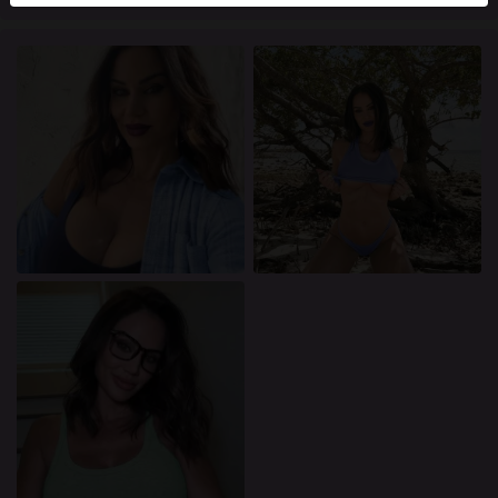
mellan dessa användare, besök
FAQ
.
Du intygar att följande fakta är korrekta:
Jag godkänner att denna webbplats får använda
cookies och liknande tekniker för analys- och
reklamändamål.
Jag är minst 18 år gammal och har nått
åldersgränsen för samtycke i min hemvist.
Jag kommer inte att distribuera något material från
knullade.se.
Jag kommer inte att tillåta minderåriga att få tillgång
till knullade.se eller något material som finns i det.
Allt material jag ser eller laddar ner från knullade.se
är för min personliga användning och jag kommer
inte att visa det för en minderårig.
Jag kontaktades inte av leverantörerna av detta
material, och jag väljer frivilligt att se eller ladda ner
det.