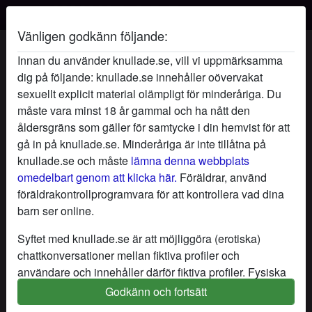
Vänligen godkänn följande:
Sprutfittan's profil
Innan du använder knullade.se, vill vi uppmärksamma
dig på följande: knullade.se innehåller oövervakat
sexuellt explicit material olämpligt för minderåriga. Du
måste vara minst 18 år gammal och ha nått den
åldersgräns som gäller för samtycke i din hemvist för att
gå in på knullade.se. Minderåriga är inte tillåtna på
knullade.se och måste
lämna denna webbplats
omedelbart genom att klicka här.
Föräldrar, använd
föräldrakontrollprogramvara för att kontrollera vad dina
barn ser online.
Syftet med knullade.se är att möjliggöra (erotiska)
chattkonversationer mellan fiktiva profiler och
användare och innehåller därför fiktiva profiler. Fysiska
möten är inte möjliga med dessa fiktiva profiler. Riktiga
Godkänn och fortsätt
star
chat
Lägg till
Chatta nu
användare finns också på webbplatsen. För att skilja