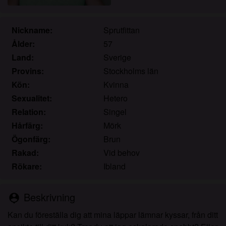
Jag erkänner att knullade.se inkluderar
fantasiprofiler skapade och driftade av webbplatsen
som kan kommunicera med mig i marknadsförings-
Nickname:
Sprutfittan
och andra syften.
Ålder:
57
Jag erkänner att personer som visas på bilder på
Land:
Sverige
landningssidan eller i fantasiprofiler kanske inte är
Provins:
Stockholms län
faktiska medlemmar av knullade.se och att vissa
Kön:
Kvinna
data tillhandahålls endast för illustrativa syften.
Sexualitet:
Hetero
Jag erkänner att knullade.se inte undersöker
Relation:
Singel
bakgrunden hos sina medlemmar och att
webbplatsen inte på annat sätt försöker verifiera
Hårfärg:
Mörk
riktigheten i uttalanden från sina medlemmar.
Ögonfärg:
Brun
Rakad:
Vid behov
Rökare:
Ibland
Beskrivning
person_pin
Kan du föreställa dig att mina läppar lämnar kyssar, från ditt