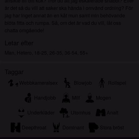
ansikte till ditt kuk? Tror du att jag eskalerade snabbt? Eller
är det så du vill att saker ska hända i omvänd ordning? För
jag har inget annat än en kåt mun samt min behövande
blöta fitta och rumpa. Så, om det är vad du vill, låt oss
chatta omgående!
Letar efter
Man, Hetero, 18-25, 26-35, 36-54, 55+
Taggar
Webbkameralsex
Blowjob
Rollspel
Handjobb
Milf
Mogen
Underkläder
Utomhus
Analt
Deepthroat
Dominant
Stora bröst