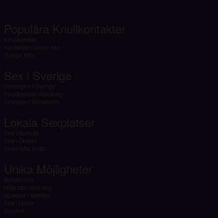
Populära Knullkontakter
Knullkontakt
Kontaktannonser sex
Tranga fittor
Sex i Sverige
Sexsugen i Sverige
Knullkontakt Göteborg
Sextjejer i Stockholm
Lokala Sexplatser
Sex Västerås
Sex i Örebro
Sexchatta ikväll
Unika Möjligheter
Bröstknulla
Hitta sex nära mig
Mjuksex i Sverige
Sex i röven
Dinchat