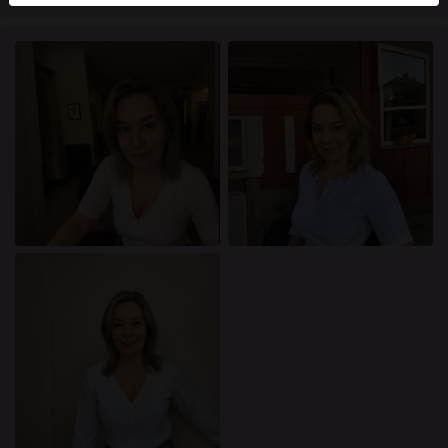
mellan dessa användare, besök
FAQ
.
Du intygar att följande fakta är korrekta:
Jag godkänner att denna webbplats får använda
cookies och liknande tekniker för analys- och
reklamändamål.
Jag är minst 18 år gammal och har nått
åldersgränsen för samtycke i min hemvist.
Jag kommer inte att distribuera något material från
knullade.se.
Jag kommer inte att tillåta minderåriga att få tillgång
till knullade.se eller något material som finns i det.
Allt material jag ser eller laddar ner från knullade.se
är för min personliga användning och jag kommer
inte att visa det för en minderårig.
Jag kontaktades inte av leverantörerna av detta
material, och jag väljer frivilligt att se eller ladda ner
det.