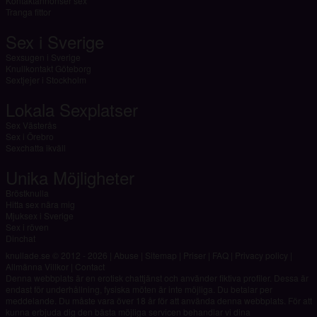
Kontaktannonser sex
Tranga fittor
Sex i Sverige
Sexsugen i Sverige
Knullkontakt Göteborg
Sextjejer i Stockholm
Lokala Sexplatser
Sex Västerås
Sex i Örebro
Sexchatta ikväll
Unika Möjligheter
Bröstknulla
Hitta sex nära mig
Mjuksex i Sverige
Sex i röven
Dinchat
knullade.se © 2012 - 2026
|
Abuse
|
Sitemap
|
Priser
|
FAQ
|
Privacy policy
|
Allmänna Villkor
|
Contact
Denna webbplats är en erotisk chattjänst och använder fiktiva profiler. Dessa är
endast för underhållning, fysiska möten är inte möjliga. Du betalar per
meddelande. Du måste vara över 18 år för att använda denna webbplats. För att
kunna erbjuda dig den bästa möjliga servicen behandlar vi dina