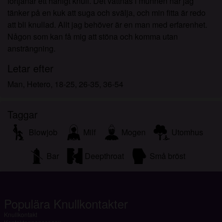
förtjänar ett härligt knull. Det vattnas i munnen när jag
tänker på en kuk att suga och svälja, och min fitta är redo
att bli knullad. Allt jag behöver är en man med erfarenhet.
Någon som kan få mig att stöna och komma utan
ansträngning.
Letar efter
Man, Hetero, 18-25, 26-35, 36-54
Taggar
Blowjob
Milf
Mogen
Utomhus
Bar
Deepthroat
Små bröst
Populära Knullkontakter
Knullkontakt