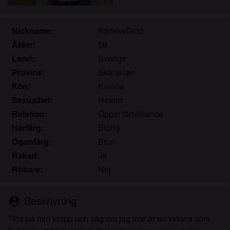
Jag erkänner att knullade.se inkluderar
fantasiprofiler skapade och driftade av webbplatsen
som kan kommunicera med mig i marknadsförings-
Nickname:
KärleksGlöd
och andra syften.
Ålder:
59
Jag erkänner att personer som visas på bilder på
Land:
Sverige
landningssidan eller i fantasiprofiler kanske inte är
Provins:
Skåne län
faktiska medlemmar av knullade.se och att vissa
Kön:
Kvinna
data tillhandahålls endast för illustrativa syften.
Sexualitet:
Hetero
Jag erkänner att knullade.se inte undersöker
Relation:
Öppet förhållande
bakgrunden hos sina medlemmar och att
webbplatsen inte på annat sätt försöker verifiera
Hårfärg:
Blond
riktigheten i uttalanden från sina medlemmar.
Ögonfärg:
Brun
Rakad:
Ja
Rökare:
Nej
Beskrivning
person_pin
Titta på min kropp och säg om jag inte är en kvinna som