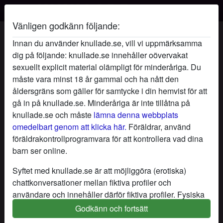
Vänligen godkänn följande:
KärleksGlöd's profil
Innan du använder knullade.se, vill vi uppmärksamma
dig på följande: knullade.se innehåller oövervakat
sexuellt explicit material olämpligt för minderåriga. Du
måste vara minst 18 år gammal och ha nått den
åldersgräns som gäller för samtycke i din hemvist för att
gå in på knullade.se. Minderåriga är inte tillåtna på
knullade.se och måste
lämna denna webbplats
omedelbart genom att klicka här.
Föräldrar, använd
föräldrakontrollprogramvara för att kontrollera vad dina
barn ser online.
Syftet med knullade.se är att möjliggöra (erotiska)
chattkonversationer mellan fiktiva profiler och
användare och innehåller därför fiktiva profiler. Fysiska
möten är inte möjliga med dessa fiktiva profiler. Riktiga
Godkänn och fortsätt
star
chat
Lägg till
Chatta nu
användare finns också på webbplatsen. För att skilja