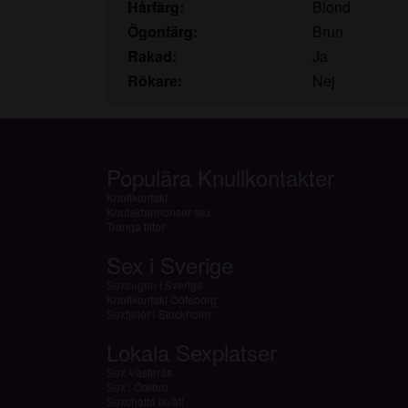
Hårfärg:
Blond
Ögonfärg:
Brun
Rakad:
Ja
Rökare:
Nej
Populära Knullkontakter
Knullkontakt
Kontaktannonser sex
Tranga fittor
Sex i Sverige
Sexsugen i Sverige
Knullkontakt Göteborg
Sextjejer i Stockholm
Lokala Sexplatser
Sex Västerås
Sex i Örebro
Sexchatta ikväll