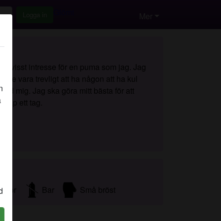
Glömt
Logga in
Mer
ett visst intresse för en puma som jag. Jag
kulle vara trevligt att ha någon att ha kul
n
ed mig. Jag ska göra mitt bästa för att
å
skap ett tag.
rmor
Bar
Små bröst
d