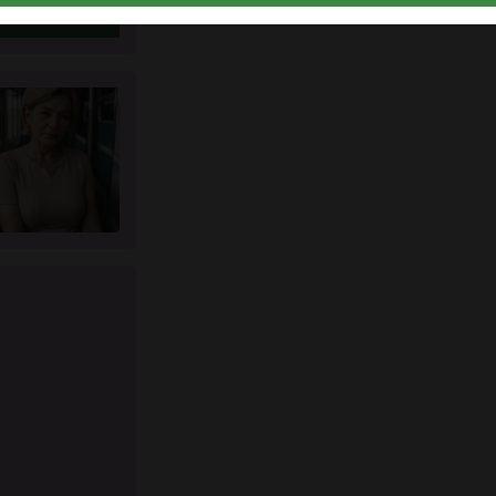
atta nu
u intygar att följande fakta är korrekta:
Jag godkänner att denna webbplats får använda cookies oc
liknande tekniker för analys- och reklamändamål.
Jag är minst 18 år gammal och har nått åldersgränsen för
samtycke i min hemvist.
Jag kommer inte att distribuera något material från
knullade.se.
Jag kommer inte att tillåta minderåriga att få tillgång till
knullade.se eller något material som finns i det.
Allt material jag ser eller laddar ner från knullade.se är för m
personliga användning och jag kommer inte att visa det för 
minderårig.
Jag kontaktades inte av leverantörerna av detta material, oc
jag väljer frivilligt att se eller ladda ner det.
Jag erkänner att knullade.se inkluderar fantasiprofiler
skapade och driftade av webbplatsen som kan kommunicer
med mig i marknadsförings- och andra syften.