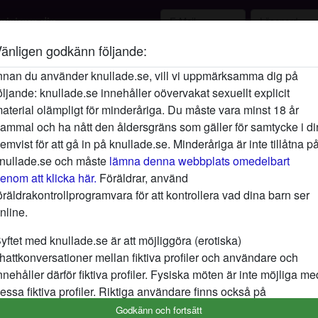
istrera dig
änligen godkänn följande:
Beskrivning
person_pin
nnan du använder knullade.se, vill vi uppmärksamma dig på
öljande: knullade.se innehåller oövervakat sexuellt explicit
Jag skulle älska det om en ung man visar 
aterial olämpligt för minderåriga. Du måste vara minst 18 år
tror att jag har varit ensam för länge. Det s
ammal och ha nått den åldersgräns som gäller för samtycke i di
med. Om du har ledig tid, kom och chatta m
emvist för att gå in på knullade.se. Minderåriga är inte tillåtna p
underhålla dig. Låt oss hålla varandra säll
nullade.se och måste
lämna denna webbplats omedelbart
Letar efter
enom att klicka här.
Föräldrar, använd
öräldrakontrollprogramvara för att kontrollera vad dina barn ser
Man, Hetero, 18-25, 26-35
nline.
yftet med knullade.se är att möjliggöra (erotiska)
Taggar
hattkonversationer mellan fiktiva profiler och användare och
Titta på porr
Mogen
Mo
nnehåller därför fiktiva profiler. Fysiska möten är inte möjliga me
essa fiktiva profiler. Riktiga användare finns också på
ebbplatsen. För att skilja mellan dessa användare, besök
FAQ
.
Godkänn och fortsätt