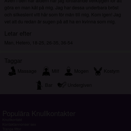
Även i den här åldern har jag fortfarande verktygen för att
göra en man kåt på mig. Jag har dessa underbara bröst
och silkeslent vitt hår som för män till mig. Kom igen! Jag
vet att du redan är sugen på att ha en kvinna som mig.
Letar efter
Man, Hetero, 18-25, 26-35, 36-54
Taggar
Massage
Milf
Mogen
Kostym
Bar
Undergiven
Populära Knullkontakter
Knullkontakt
Kontaktannonser sex
Tranga fittor