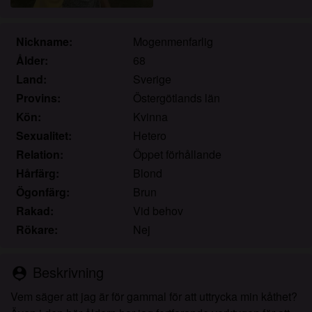
Jag erkänner att knullade.se inkluderar
fantasiprofiler skapade och driftade av webbplatsen
som kan kommunicera med mig i marknadsförings-
Nickname:
Mogenmenfarlig
och andra syften.
Ålder:
68
Jag erkänner att personer som visas på bilder på
Land:
Sverige
landningssidan eller i fantasiprofiler kanske inte är
Provins:
Östergötlands län
faktiska medlemmar av knullade.se och att vissa
Kön:
Kvinna
data tillhandahålls endast för illustrativa syften.
Sexualitet:
Hetero
Jag erkänner att knullade.se inte undersöker
Relation:
Öppet förhållande
bakgrunden hos sina medlemmar och att
webbplatsen inte på annat sätt försöker verifiera
Hårfärg:
Blond
riktigheten i uttalanden från sina medlemmar.
Ögonfärg:
Brun
Rakad:
Vid behov
Rökare:
Nej
Beskrivning
person_pin
Vem säger att jag är för gammal för att uttrycka min kåthet?