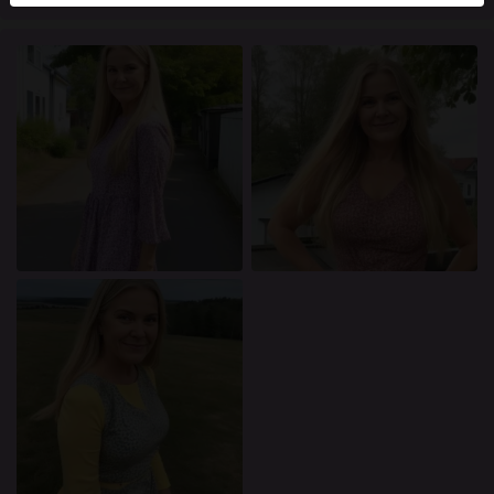
mellan dessa användare, besök
FAQ
.
Du intygar att följande fakta är korrekta:
Jag godkänner att denna webbplats får använda
cookies och liknande tekniker för analys- och
reklamändamål.
Jag är minst 18 år gammal och har nått
åldersgränsen för samtycke i min hemvist.
Jag kommer inte att distribuera något material från
knullade.se.
Jag kommer inte att tillåta minderåriga att få tillgång
till knullade.se eller något material som finns i det.
Allt material jag ser eller laddar ner från knullade.se
är för min personliga användning och jag kommer
inte att visa det för en minderårig.
Jag kontaktades inte av leverantörerna av detta
material, och jag väljer frivilligt att se eller ladda ner
det.