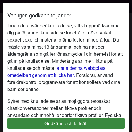
Vänligen godkänn följande:
Mogenmenfarlig's profil
Innan du använder knullade.se, vill vi uppmärksamma
dig på följande: knullade.se innehåller oövervakat
sexuellt explicit material olämpligt för minderåriga. Du
måste vara minst 18 år gammal och ha nått den
åldersgräns som gäller för samtycke i din hemvist för att
gå in på knullade.se. Minderåriga är inte tillåtna på
knullade.se och måste
lämna denna webbplats
omedelbart genom att klicka här.
Föräldrar, använd
föräldrakontrollprogramvara för att kontrollera vad dina
barn ser online.
Syftet med knullade.se är att möjliggöra (erotiska)
chattkonversationer mellan fiktiva profiler och
användare och innehåller därför fiktiva profiler. Fysiska
möten är inte möjliga med dessa fiktiva profiler. Riktiga
Godkänn och fortsätt
star
chat
Lägg till
Chatta nu
användare finns också på webbplatsen. För att skilja