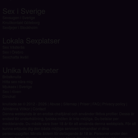
Sex i Sverige
Sexsugen i Sverige
Knullkontakt Göteborg
Sextjejer i Stockholm
Lokala Sexplatser
Sex Västerås
Sex i Örebro
Sexchatta ikväll
Unika Möjligheter
Bröstknulla
Hitta sex nära mig
Mjuksex i Sverige
Sex i röven
Dinchat
knullade.se © 2012 - 2026
|
Abuse
|
Sitemap
|
Priser
|
FAQ
|
Privacy policy
|
Allmänna Villkor
|
Contact
Denna webbplats är en erotisk chattjänst och använder fiktiva profiler. Dessa är
endast för underhållning, fysiska möten är inte möjliga. Du betalar per
meddelande. Du måste vara över 18 år för att använda denna webbplats. För att
kunna erbjuda dig den bästa möjliga servicen behandlar vi dina
personuppgifter. Minsta åldern för deltagande är 18 år. Personer under den