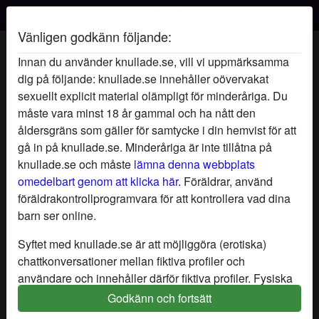
Vänligen godkänn följande:
KärleksFlickan's profil
Innan du använder knullade.se, vill vi uppmärksamma
dig på följande: knullade.se innehåller oövervakat
radio_button_checked
sexuellt explicit material olämpligt för minderåriga. Du
måste vara minst 18 år gammal och ha nått den
åldersgräns som gäller för samtycke i din hemvist för att
gå in på knullade.se. Minderåriga är inte tillåtna på
knullade.se och måste
lämna denna webbplats
omedelbart genom att klicka här.
Föräldrar, använd
föräldrakontrollprogramvara för att kontrollera vad dina
barn ser online.
Syftet med knullade.se är att möjliggöra (erotiska)
chattkonversationer mellan fiktiva profiler och
användare och innehåller därför fiktiva profiler. Fysiska
möten är inte möjliga med dessa fiktiva profiler. Riktiga
Godkänn och fortsätt
star
chat
Lägg till
Chatta nu
användare finns också på webbplatsen. För att skilja