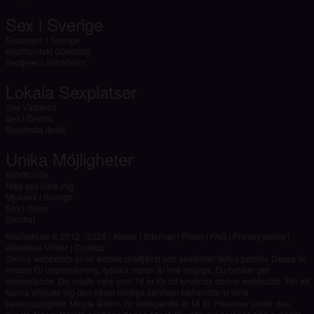
Sex i Sverige
Sexsugen i Sverige
Knullkontakt Göteborg
Sextjejer i Stockholm
Lokala Sexplatser
Sex Västerås
Sex i Örebro
Sexchatta ikväll
Unika Möjligheter
Bröstknulla
Hitta sex nära mig
Mjuksex i Sverige
Sex i röven
Dinchat
knullade.se © 2012 - 2026
|
Abuse
|
Sitemap
|
Priser
|
FAQ
|
Privacy policy
|
Allmänna Villkor
|
Contact
Denna webbplats är en erotisk chattjänst och använder fiktiva profiler. Dessa är
endast för underhållning, fysiska möten är inte möjliga. Du betalar per
meddelande. Du måste vara över 18 år för att använda denna webbplats. För att
kunna erbjuda dig den bästa möjliga servicen behandlar vi dina
personuppgifter. Minsta åldern för deltagande är 18 år. Personer under den