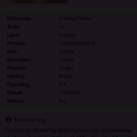
Jag erkänner att knullade.se inkluderar
fantasiprofiler skapade och driftade av webbplatsen
som kan kommunicera med mig i marknadsförings-
Nickname:
KärleksFlickan
och andra syften.
Ålder:
55
Jag erkänner att personer som visas på bilder på
Land:
Sverige
landningssidan eller i fantasiprofiler kanske inte är
Provins:
Östergötlands län
faktiska medlemmar av knullade.se och att vissa
Kön:
Kvinna
data tillhandahålls endast för illustrativa syften.
Sexualitet:
Hetero
Jag erkänner att knullade.se inte undersöker
Relation:
Singel
bakgrunden hos sina medlemmar och att
webbplatsen inte på annat sätt försöker verifiera
Hårfärg:
Blond
riktigheten i uttalanden från sina medlemmar.
Ögonfärg:
Blå
Rakad:
Vid behov
Rökare:
Nej
Beskrivning
person_pin
Trots att jag nått den här åldern befinner jag mig fortfarande