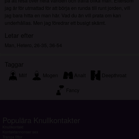
på att resa över hela världen och träffa olika män. Eftersom
jag är för utmattad för att börja en runda till runt jorden, vill
jag bara hitta en man här. Vad du än vill prata om kan
underhållas. Men jag föredrar ett busigt skämt.
Letar efter
Man, Hetero, 26-35, 36-54
Taggar
Milf
Mogen
Analt
Deepthroat
Fancy
Populära Knullkontakter
Knullkontakt
Kontaktannonser sex
Tranga fittor