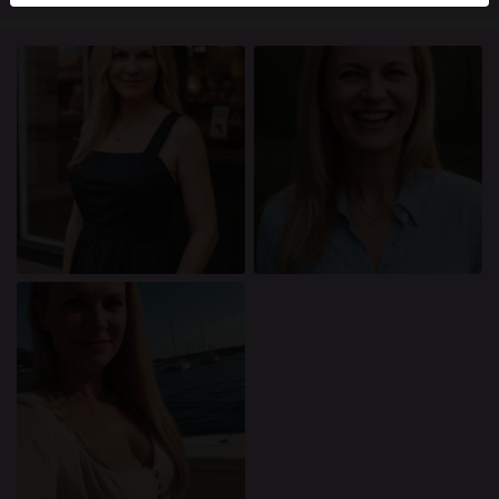
mellan dessa användare, besök
FAQ
.
Du intygar att följande fakta är korrekta:
Jag godkänner att denna webbplats får använda
cookies och liknande tekniker för analys- och
reklamändamål.
Jag är minst 18 år gammal och har nått
åldersgränsen för samtycke i min hemvist.
Jag kommer inte att distribuera något material från
knullade.se.
Jag kommer inte att tillåta minderåriga att få tillgång
till knullade.se eller något material som finns i det.
Allt material jag ser eller laddar ner från knullade.se
är för min personliga användning och jag kommer
inte att visa det för en minderårig.
Jag kontaktades inte av leverantörerna av detta
material, och jag väljer frivilligt att se eller ladda ner
det.