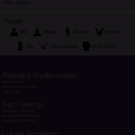
Man, Hetero
Taggar
Milf
Mogen
Mormor
Kostym
Bar
Lätt bondage
Små bröst
Populära Knullkontakter
Knullkontakt
Kontaktannonser sex
Tranga fittor
Sex i Sverige
Sexsugen i Sverige
Knullkontakt Göteborg
Sextjejer i Stockholm
Lokala Sexplatser