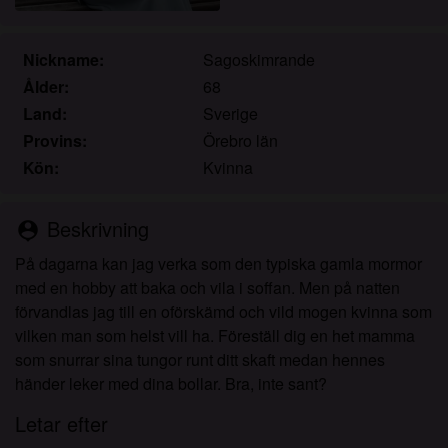
Jag erkänner att knullade.se inkluderar
fantasiprofiler skapade och driftade av webbplatsen
som kan kommunicera med mig i marknadsförings-
Nickname:
Sagoskimrande
och andra syften.
Ålder:
68
Jag erkänner att personer som visas på bilder på
Land:
Sverige
landningssidan eller i fantasiprofiler kanske inte är
Provins:
Örebro län
faktiska medlemmar av knullade.se och att vissa
Kön:
Kvinna
data tillhandahålls endast för illustrativa syften.
Jag erkänner att knullade.se inte undersöker
bakgrunden hos sina medlemmar och att
Beskrivning
person_pin
webbplatsen inte på annat sätt försöker verifiera
På dagarna kan jag verka som den typiska gamla mormor
riktigheten i uttalanden från sina medlemmar.
med en hobby att baka och vila i soffan. Men på natten
förvandlas jag till en oförskämd och vild mogen kvinna som
vilken man som helst vill ha. Föreställ dig en het mamma
som snurrar sina tungor runt ditt skaft medan hennes
händer leker med dina bollar. Bra, inte sant?
Letar efter