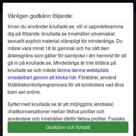
Vänligen godkänn följande:
Sagoskimrande's profil
Innan du använder knullade.se, vill vi uppmärksamma
dig på följande: knullade.se innehåller oövervakat
sexuellt explicit material olämpligt för minderåriga. Du
måste vara minst 18 år gammal och ha nått den
åldersgräns som gäller för samtycke i din hemvist för att
gå in på knullade.se. Minderåriga är inte tillåtna på
knullade.se och måste
lämna denna webbplats
omedelbart genom att klicka här.
Föräldrar, använd
föräldrakontrollprogramvara för att kontrollera vad dina
barn ser online.
Syftet med knullade.se är att möjliggöra (erotiska)
chattkonversationer mellan fiktiva profiler och
användare och innehåller därför fiktiva profiler. Fysiska
möten är inte möjliga med dessa fiktiva profiler. Riktiga
Godkänn och fortsätt
star
chat
Lägg till
Chatta nu
användare finns också på webbplatsen. För att skilja