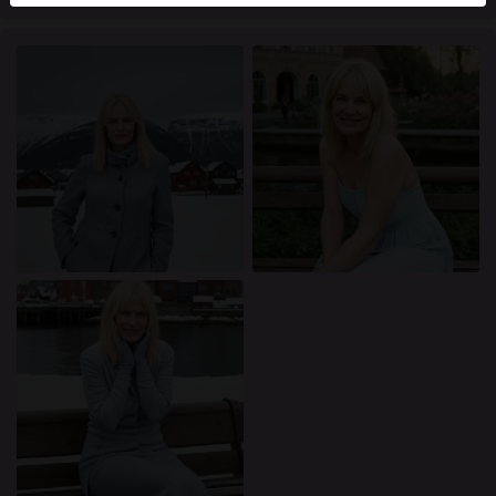
mellan dessa användare, besök
FAQ
.
Du intygar att följande fakta är korrekta:
Jag godkänner att denna webbplats får använda
cookies och liknande tekniker för analys- och
reklamändamål.
Jag är minst 18 år gammal och har nått
åldersgränsen för samtycke i min hemvist.
Jag kommer inte att distribuera något material från
knullade.se.
Jag kommer inte att tillåta minderåriga att få tillgång
till knullade.se eller något material som finns i det.
Allt material jag ser eller laddar ner från knullade.se
är för min personliga användning och jag kommer
inte att visa det för en minderårig.
Jag kontaktades inte av leverantörerna av detta
material, och jag väljer frivilligt att se eller ladda ner
det.