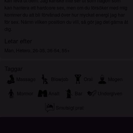
kan leva ut dem. Jag kanske inte ser ut som någon som
kan hantera ett hardcore sex, men om du försöker med mig
kommer du att bli förvånad över hur mycket energi jag har
för sex. Nämn vilken position du vill, så gör jag det gärna åt
dig.
Letar efter
Man, Hetero, 26-35, 36-54, 55+
Taggar
Massage
Blowjob
Oral
Mogen
Mormor
Analt
Bar
Undergiven
Smutsigt prat