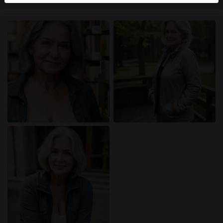
mellan dessa användare, besök
FAQ
.
Du intygar att följande fakta är korrekta:
Jag godkänner att denna webbplats får använda
cookies och liknande tekniker för analys- och
reklamändamål.
Jag är minst 18 år gammal och har nått
åldersgränsen för samtycke i min hemvist.
Jag kommer inte att distribuera något material från
knullade.se.
Jag kommer inte att tillåta minderåriga att få tillgång
till knullade.se eller något material som finns i det.
Allt material jag ser eller laddar ner från knullade.se
är för min personliga användning och jag kommer
inte att visa det för en minderårig.
Jag kontaktades inte av leverantörerna av detta
material, och jag väljer frivilligt att se eller ladda ner
det.