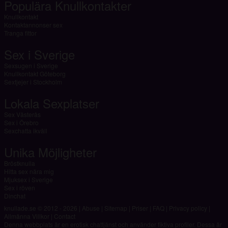
Populära Knullkontakter
Knullkontakt
Kontaktannonser sex
Tranga fittor
Sex i Sverige
Sexsugen i Sverige
Knullkontakt Göteborg
Sextjejer i Stockholm
Lokala Sexplatser
Sex Västerås
Sex i Örebro
Sexchatta ikväll
Unika Möjligheter
Bröstknulla
Hitta sex nära mig
Mjuksex i Sverige
Sex i röven
Dinchat
knullade.se © 2012 - 2026
|
Abuse
|
Sitemap
|
Priser
|
FAQ
|
Privacy policy
|
Allmänna Villkor
|
Contact
Denna webbplats är en erotisk chattjänst och använder fiktiva profiler. Dessa är