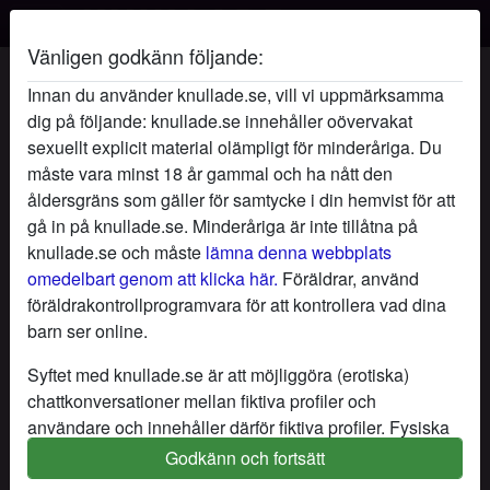
Vänligen godkänn följande:
MystiskMagi's profil
Innan du använder knullade.se, vill vi uppmärksamma
dig på följande: knullade.se innehåller oövervakat
sexuellt explicit material olämpligt för minderåriga. Du
måste vara minst 18 år gammal och ha nått den
åldersgräns som gäller för samtycke i din hemvist för att
gå in på knullade.se. Minderåriga är inte tillåtna på
knullade.se och måste
lämna denna webbplats
omedelbart genom att klicka här.
Föräldrar, använd
föräldrakontrollprogramvara för att kontrollera vad dina
barn ser online.
Syftet med knullade.se är att möjliggöra (erotiska)
chattkonversationer mellan fiktiva profiler och
användare och innehåller därför fiktiva profiler. Fysiska
möten är inte möjliga med dessa fiktiva profiler. Riktiga
Godkänn och fortsätt
star
chat
Lägg till
Chatta nu
användare finns också på webbplatsen. För att skilja